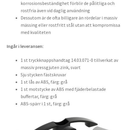
korrosionsbeständighet förblir de pålitliga och
rostfria även vid daglig användning
Dessutom är de ofta billigare än rördelar i massiv
mässing eller rostfritt stål utan att kompromissa
med kvaliteten
Ingår i leveransen:
1 st tryckknappshandtag 14.03.071-0 tillverkat av
massiv pressgjuten zink, svart
Sju stycken fästskruvar
1 st lås av ABS, färg: grå
1 st motstycke av ABS med fjäderbelastade
buffertar, färg: grå
ABS-spärr i 1 st, färg: grå