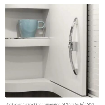
Högkvalitativt tryckknappshandtag 14.03.071-0 från SISO,