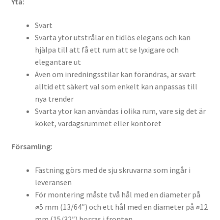
Yta:
Svart
Svarta ytor utstrålar en tidlös elegans och kan
hjälpa till att få ett rum att se lyxigare och
elegantare ut
Även om inredningsstilar kan förändras, är svart
alltid ett säkert val som enkelt kan anpassas till
nya trender
Svarta ytor kan användas i olika rum, vare sig det är
köket, vardagsrummet eller kontoret
Församling:
Fästning görs med de sju skruvarna som ingår i
leveransen
För montering måste två hål med en diameter på
⌀5 mm (13/64″) och ett hål med en diameter på ⌀12
mm (15/32″) borras i fronten