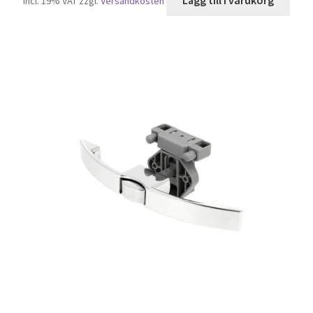
Lägg till i varukorg
incl. 19% VAT
zzgl.
Versandkosten