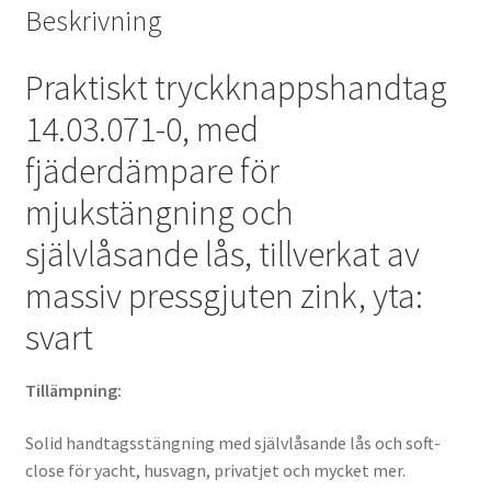
Beskrivning
och
mycket
mer,
Praktiskt tryckknappshandtag
av
14.03.071-0, med
SISO
Denmark
fjäderdämpare för
mängd
mjukstängning och
självlåsande lås, tillverkat av
massiv pressgjuten zink, yta:
svart
Tillämpning:
Solid handtagsstängning med självlåsande lås och soft-
close för yacht, husvagn, privatjet och mycket mer.