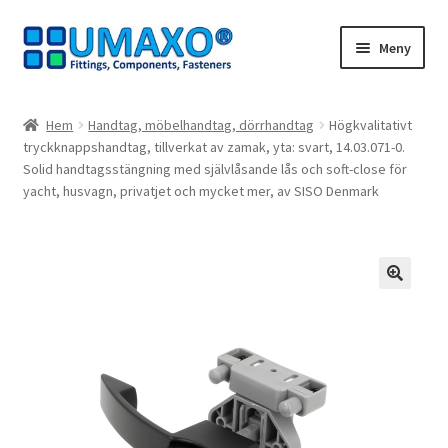
Hoppa
Hoppa
Meny
till
till
navigering
innehåll
Hem
Hem
Handtag, möbelhandtag, dörrhandtag
Högkvalitativt
tryckknappshandtag, tillverkat av zamak, yta: svart, 14.03.071-0.
Avbeställning
Solid handtagsstängning med självlåsande lås och soft-close för
yacht, husvagn, privatjet och mycket mer, av SISO Denmark
Avtryck
Dra dig ur kontraktet
🔍
Kassaapparat
Kontakt
Mitt konto