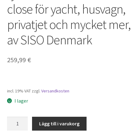
close för yacht, husvagn,
privatjet och mycket mer,
av SISO Denmark
259,99
€
incl. 19% VAT
zzgl.
Versandkosten
I lager
Högkvalitativt
Lägg till i varukorg
tryckknappshandtag,
tillverkat