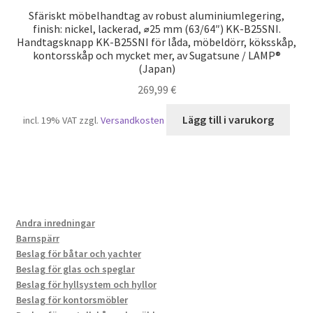
Sfäriskt möbelhandtag av robust aluminiumlegering,
finish: nickel, lackerad, ⌀25 mm (63/64″) KK-B25SNI.
Handtagsknapp KK-B25SNI för låda, möbeldörr, köksskåp,
kontorsskåp och mycket mer, av Sugatsune / LAMP®
(Japan)
269,99
€
Lägg till i varukorg
incl. 19% VAT
zzgl.
Versandkosten
Andra inredningar
Barnspärr
Beslag för båtar och yachter
Beslag för glas och speglar
Beslag för hyllsystem och hyllor
Beslag för kontorsmöbler