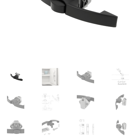
Privatliv
Sjöfart
Våra partners
Varukorg
VILLKOR