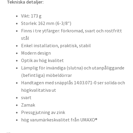
Tekniska detaljer:
Vikt: 173 g
Storlek: 162 mm (6-3/8″)
Finns i tre ytfärger: förkromad, svart och rostfritt
stål
Enkel installation, praktisk, stabil
Modern design
Optik av hög kvalitet
Lämplig för invändiga (slutna) och utanpåliggande
(befintliga) möbeldörrar
Handtagen med snäpplås 14.03.071-0 ser solida och
högkvalitativa ut
svart
Zamak
Pressgjutning av zink
hög varumärkeskvalitet från UMAXO®