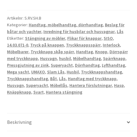
av
zamak,
Artikelnr:
S.RV.SH.B
yta:
Kategorier:
Handtag, möbelhandtag, dörrhandtag
,
Beslag för
svart,
båtar och yachter
,
Inredning för husbilar och husvagnar
,
Lås
14.03.071-
Etiketter:
Stängning av möbler
,
Flikar för knappar
,
SISO
,
0.
14.03.071-0
,
Tryck på knappen
,
Tryckknappsspärr
,
Interlock
,
Solid
Möbelbarer
,
Tryckknapp skåp spärr
,
Handtag
,
Knopp
,
Dörrspärr
handtagsstängning
med tryckknapp
,
Husvagn
,
husbil
,
Möbelhandtag
,
Spärrknapp
,
Pressgjutning av zink
,
Superyacht
,
Dörrhandtag
,
Lyfthandtag
,
med
Mega yacht
,
UMAXO
,
Slam Lås
,
Husbil
,
Tryckknappshandtag
,
självlåsande
Tryckknappshandtag
,
Båt
,
Lås
,
Handtag med tryckknapp
,
lås
Husvagn
,
Superyacht
,
Möbellås
,
Hantera förslutningar
,
Hasp
,
och
Knäppknapp
,
Svart
,
Hantera stängning
soft-
close
för
yacht,
Beskrivning
husvagn,
privatjet