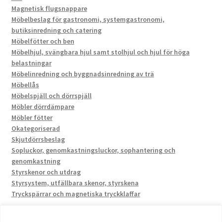
Magnetisk flugsnappare
Möbelbeslag för gastronomi, systemgastronomi,
butiksinredning och catering
Möbelfötter och ben
Möbelhjul, svängbara hjul samt stolhjul och hjul för höga
belastningar
Möbelinredning och byggnadsinredning av trä
Möbellås
Möbelspjäll och dörrspjäll
Möbler dörrdämpare
Möbler fötter
Okategoriserad
Skjutdörrsbeslag
Sopluckor, genomkastningsluckor, sophantering och
genomkastning
Styrskenor och utdrag
Styrsystem, utfällbara skenor, styrskena
Tryckspärrar och magnetiska tryckklaffar