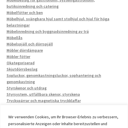
Möbelbeslag för gastronomi, systemgastronomi,
butiksinredning och catering
Möbelfötter och ben
Möbelhjul, svängbara hjul samt stolhjul och hjul för höga
belastningar
Möbelinredning och byggnadsinredning av trä
Möbellås
Möbelspjäll och dörrspjäll
Möbler dörrdämpare
Möbler fötter
Okategoriserad
Skjutdörrsbeslag
Sopluckor, genomkastningsluckor, sophantering och
genomkastning
Styrskenor och utdrag
Styrsystem, utfällbara skenor, styrskena
Tryckspärrar och magnetiska tryckklaffar
Wir verwenden Cookies, um Ihr Browser-Erlebnis zu verbessern,
personalisierte Anzeigen oder Inhalte bereitzustellen und