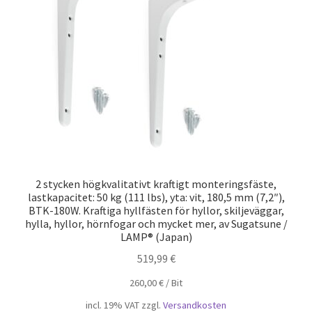
Privatliv
Sjöfart
Våra partners
Varukorg
VILLKOR
2 stycken högkvalitativt kraftigt monteringsfäste,
lastkapacitet: 50 kg (111 lbs), yta: vit, 180,5 mm (7,2″),
BTK-180W. Kraftiga hyllfästen för hyllor, skiljeväggar,
hylla, hyllor, hörnfogar och mycket mer, av Sugatsune /
LAMP® (Japan)
519,99
€
260,00
€
/
Bit
incl. 19% VAT
zzgl.
Versandkosten