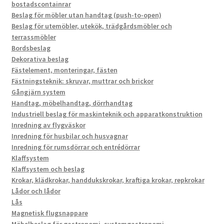
bostadscontainrar
Beslag för möbler utan handtag (push-to-open)
Beslag för utemöbler, utekök, trädgårdsmöbler och
terrassmöbler
Bordsbeslag
Dekorativa beslag
Fästelement, monteringar, fästen
Fästningsteknik: skruvar, muttrar och brickor
Gångjärn system
Handtag, möbelhandtag, dörrhandtag
Industriell beslag för maskinteknik och apparatkonstruktion
Inredning av flygväskor
Inredning för husbilar och husvagnar
Inredning för rumsdörrar och entrédörrar
Klaffsystem
Klaffsystem och beslag
Krokar, klädkrokar, handdukskrokar, kraftiga krokar, repkrokar
Lådor och lådor
Lås
Magnetisk flugsnappare