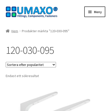
Hoppa
Hoppa
Meny
till
till
navigering
innehåll
Hem
Hem
Produkter märkta ”120-030-095”
Avbeställning
120-030-095
Avtryck
Dra dig ur kontraktet
Endast ett sökresultat
Kassaapparat
Kontakt
Mitt konto