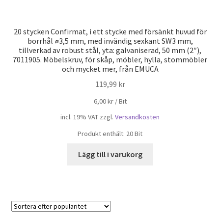
20 stycken Confirmat, i ett stycke med försänkt huvud för
borrhål ⌀3,5 mm, med invändig sexkant SW3 mm,
tillverkad av robust stål, yta: galvaniserad, 50 mm (2″),
7011905. Möbelskruv, för skåp, möbler, hylla, stommöbler
och mycket mer, från EMUCA
119,99
kr
6,00
kr
/
Bit
incl. 19% VAT
zzgl.
Versandkosten
Produkt enthält: 20
Bit
Lägg till i varukorg