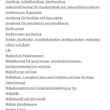
Handtag, möbelhandtag, dörrhandtag
Industriell beslag för maskinteknik och apparatkonstruktion
Inredning av flygväskor
Inredning för husbilar och husvagnar
Inredning för rumsdörrar och entrédörrar
Klaffsystem
Klaffsystem och beslag
Krokar, klädkrokar, handdukskrokar, kraftiga krokar, repkrokar
Lådor och lådor
Lås
Magnetisk flugsnappare
Möbelbeslag för gastronomi, systemgastronomi,
butiksinredning och catering
Möbelfötter och ben
Möbelhjul, svängbara hjul samt stolhjul och hjul för höga
belastningar
Möbelinredning och byggnadsinredning av trä
Möbellås
Möbelspjäll och dörrspjäll
Möbler dörrdämpare
Möbler fötter