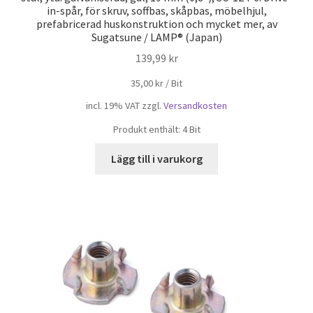
in-spår, för skruv, soffbas, skåpbas, möbelhjul,
prefabricerad huskonstruktion och mycket mer, av
Sugatsune / LAMP® (Japan)
139,99
kr
35,00
kr
/
Bit
incl. 19% VAT
zzgl.
Versandkosten
Produkt enthält: 4
Bit
Lägg till i varukorg