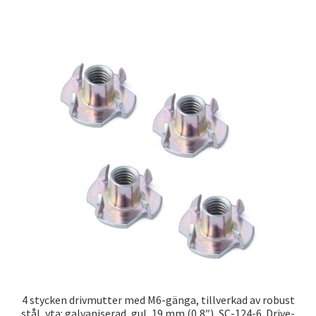
4 stycken drivmutter med M6-gänga, tillverkad av robust
stål, yta: galvaniserad, gul, 19 mm (0,8″), SC-124-6. Drive-