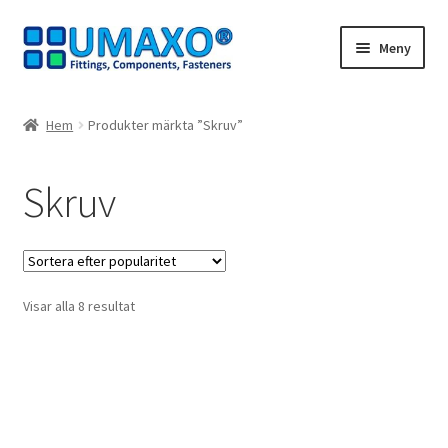
Hoppa
Hoppa
Meny
till
till
navigering
innehåll
Hem
Hem
Produkter märkta ”Skruv”
Avbeställning
Skruv
Avtryck
Dra dig ur kontraktet
Sortera
Visar alla 8 resultat
Kassaapparat
efter
popularitet
Kontakt
Mitt konto