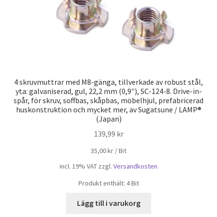
4 skruvmuttrar med M8-gänga, tillverkade av robust stål,
yta: galvaniserad, gul, 22,2 mm (0,9″), SC-124-8. Drive-in-
spår, för skruv, soffbas, skåpbas, möbelhjul, prefabricerad
huskonstruktion och mycket mer, av Sugatsune / LAMP®
(Japan)
139,99
kr
35,00
kr
/
Bit
incl. 19% VAT
zzgl.
Versandkosten
Produkt enthält: 4
Bit
Lägg till i varukorg