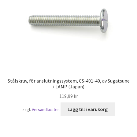
Privatliv
Sjöfart
Våra partners
Varukorg
VILLKOR
Stålskruv, för anslutningssystem, CS-401-40, av Sugatsune
/ LAMP (Japan)
119,99
kr
Lägg till i varukorg
zzgl.
Versandkosten