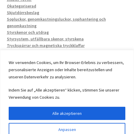
Okategoriserad
Skjutdörrsbeslag
Sopluckor, genomkastningsluckor, sophantering och
genomkastning
Styrskenor och utdrag
Styrsystem, utfällbara skenor, styrskena
Tryckspärrar och magnetiska tryckklaffar
Wir verwenden Cookies, um Ihr Browser-Erlebnis zu verbessern,
personalisierte Anzeigen oder Inhalte bereitzustellen und
unseren Datenverkehr zu analysieren.
© 2026 by UMAXO Germany, member of the ERUON Group.
Indem Sie auf „Alle akzeptieren“ klicken, stimmen Sie unserer
High quality Fittings, mechanical Components and
Verwendung von Cookies zu.
Fasteners
Alle akzeptieren
Withdraw from contract
Anpassen