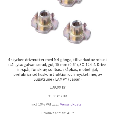
4 stycken drivmutter med M4-gänga, tillverkad av robust
stål, yta: galvaniserad, gul, 15 mm (0,6″), SC-124-4. Drive-
in-spår, för skruv, soffbas, skåpbas, möbelhjul,
prefabricerad huskonstruktion och mycket mer, av
Sugatsune / LAMP® (Japan)
139,99
kr
35,00
kr
/
Bit
incl. 19% VAT
zzgl.
Versandkosten
Produkt enthält: 4
Bit