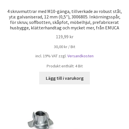
4 skruvmuttrar med M10-gänga, tillverkade av robust stål,
yta: galvaniserad, 12 mm (0,5″), 3006805. Inkörningsspår,
för skruv, soffbotten, skåpfot, möbelhjul, prefabricerat
husbygge, klätterhandtag och mycket mer, från EMUCA
119,99
kr
30,00
kr
/
Bit
incl. 19% VAT
zzgl.
Versandkosten
Produkt enthält: 4
Bit
Lägg till i varukorg