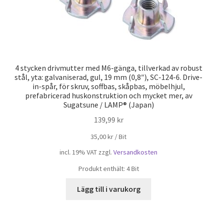
4 stycken drivmutter med M6-gänga, tillverkad av robust
stål, yta: galvaniserad, gul, 19 mm (0,8″), SC-124-6. Drive-
in-spår, för skruv, soffbas, skåpbas, möbelhjul,
prefabricerad huskonstruktion och mycket mer, av
Sugatsune / LAMP® (Japan)
139,99
kr
35,00
kr
/
Bit
incl. 19% VAT
zzgl.
Versandkosten
Produkt enthält: 4
Bit
Lägg till i varukorg