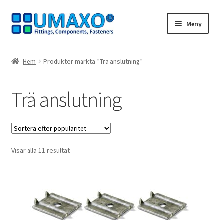
Hoppa
Hoppa
Meny
till
till
navigering
innehåll
Hem
Hem
Produkter märkta ”Trä anslutning”
Avbeställning
Trä anslutning
Avtryck
Dra dig ur kontraktet
Sortera
Visar alla 11 resultat
Kassaapparat
efter
popularitet
Kontakt
Mitt konto