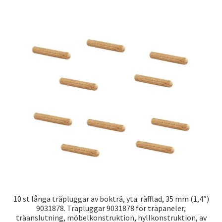
10 st långa träpluggar av bokträ, yta: räfflad, 35 mm (1,4″)
9031878. Träpluggar 9031878 för träpaneler,
träanslutning, möbelkonstruktion, hyllkonstruktion, av