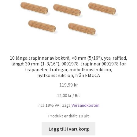
10 långa träpinnar av bokträ, ⌀8 mm (5/16″), yta: räfflad,
längd: 30 mm (1-3/16″), 9091978. träpinnar 9091978 för
träpaneler, träfogar, möbelkonstruktion,
hyllkonstruktion, från EMUCA
119,99
kr
12,00
kr
/
Bit
incl. 19% VAT
zzgl.
Versandkosten
Produkt enthält: 10
Bit
Lägg till i varukorg