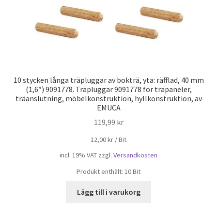
10 stycken långa träpluggar av bokträ, yta: räfflad, 40 mm
(1,6″) 9091778. Träpluggar 9091778 för träpaneler,
träanslutning, möbelkonstruktion, hyllkonstruktion, av
EMUCA
119,99
kr
12,00
kr
/
Bit
incl. 19% VAT
zzgl.
Versandkosten
Produkt enthält: 10
Bit
Lägg till i varukorg