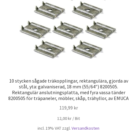
Privatliv
Sjöfart
Våra partners
Varukorg
VILLKOR
10 stycken sågade träkopplingar, rektangulära, gjorda av
stål, yta: galvaniserad, 18 mm (55/64″) 8200505.
Rektangulär anslutningsplatta, med fyra vassa tänder
8200505 för träpaneler, möbler, skåp, trähyllor, av EMUCA
119,99
kr
12,00
kr
/
Bit
incl. 19% VAT
zzgl.
Versandkosten