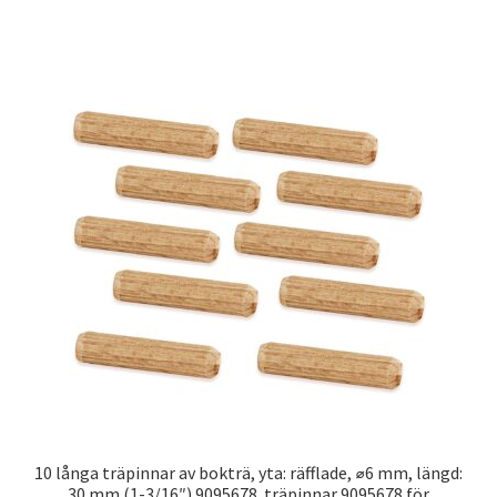
10 långa träpinnar av bokträ, yta: räfflade, ⌀6 mm, längd:
30 mm (1-3/16″) 9095678. träpinnar 9095678 för