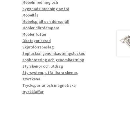
Möbelinredning och
byggnadsinredning av trä
Möbellås
Möbelspjäll och dörrspjäll
Möbler dörrdämpare
Möbler fötter
Okategoriserad
Skjutdörrsbeslag
Sopluckor, genomkastningsluckor,
sophantering och genomkastning
Styrskenor och utdrag
Styrsystem, utfällbara skenor,
styrskena
Tryckspärrar och magnetiska
tryckklaffar