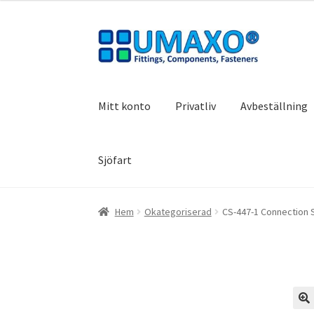
Hoppa
Hoppa
till
till
navigering
innehåll
Mitt konto
Privatliv
Avbeställning
Sjöfart
Hem
Avbeställning
Avtryck
Dra dig ur kontra
Hem
Okategoriserad
CS-447-1 Connection 
Varukorg
VILLKOR