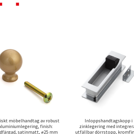
riskt möbelhandtag av robust
Inloppshandtagskopp i
aluminiumlegering, finish:
zinklegering med integrer
dfärgad, satinmatt, ⌀25 mm
utfällbar dörrstopp, kromfin