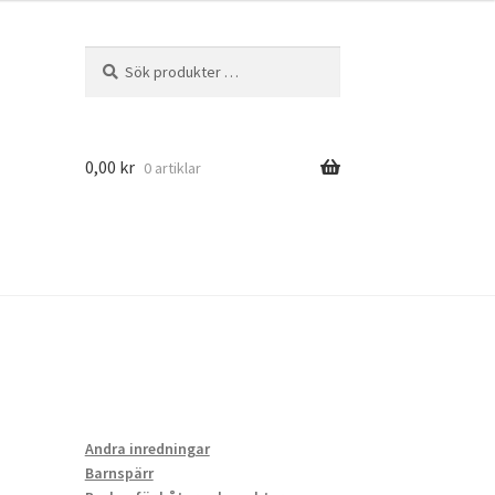
Sök
Sök
efter:
0,00
kr
0 artiklar
ers
Andra inredningar
Barnspärr