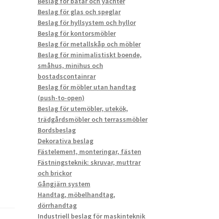
Beslag för båtar och yachter
Beslag för glas och speglar
Beslag för hyllsystem och hyllor
Beslag för kontorsmöbler
Beslag för metallskåp och möbler
Beslag för minimalistiskt boende,
småhus, minihus och
bostadscontainrar
Beslag för möbler utan handtag
(push-to-open)
Beslag för utemöbler, utekök,
trädgårdsmöbler och terrassmöbler
Bordsbeslag
Dekorativa beslag
Fästelement, monteringar, fästen
Fästningsteknik: skruvar, muttrar
och brickor
Gångjärn system
Handtag, möbelhandtag,
dörrhandtag
Industriell beslag för maskinteknik