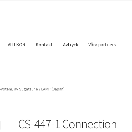
VILLKOR
Kontakt
Avtryck
Våra partners
ktet
Kassaapparat
Kontakt
Mitt konto
Privatliv
Sjöfart
Våra partn
System, av Sugatsune / LAMP (Japan)
CS-447-1 Connection