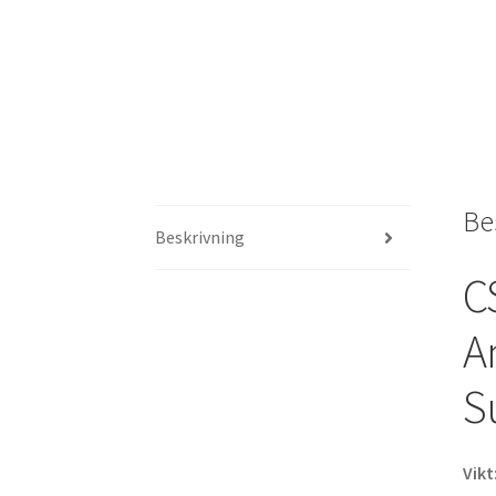
Be
Beskrivning
C
A
S
Vikt