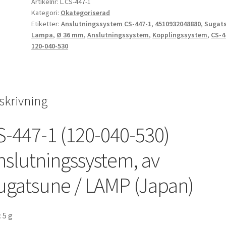
Artikelnr:
L.CS-447-1
av
Kategori:
Okategoriserad
Sugatsune
Etiketter:
Anslutningssystem CS-447-1
,
4510932048880
,
Sugat
/
Lampa
,
Ø 36 mm
,
Anslutningssystem
,
Kopplingssystem
,
CS-4
LAMP
120-040-530
(Japan)
mängd
skrivning
S-447-1 (120-040-530)
nslutningssystem, av
ugatsune / LAMP (Japan)
:
5 g