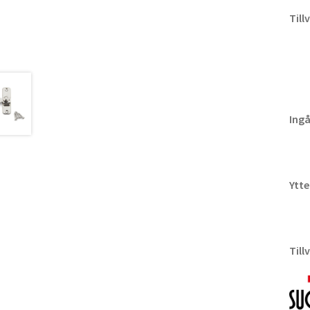
Till
Ingå
Ytte
Till