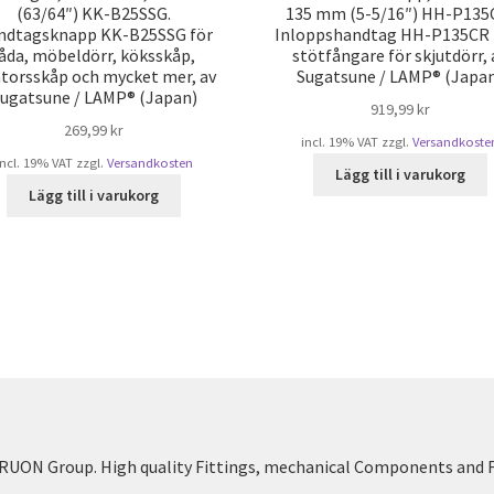
(63/64″) KK-B25SSG.
135 mm (5-5/16″) HH-P135
ndtagsknapp KK-B25SSG för
Inloppshandtag HH-P135CR
låda, möbeldörr, köksskåp,
stötfångare för skjutdörr, 
torsskåp och mycket mer, av
Sugatsune / LAMP® (Japa
ugatsune / LAMP® (Japan)
919,99
kr
269,99
kr
incl. 19% VAT
zzgl.
Versandkoste
incl. 19% VAT
zzgl.
Versandkosten
Lägg till i varukorg
Lägg till i varukorg
UON Group. High quality Fittings, mechanical Components and 