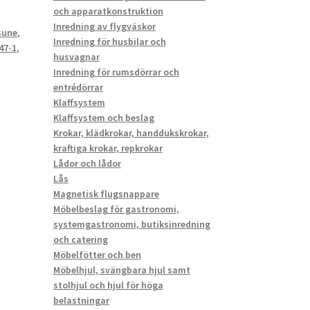
och apparatkonstruktion
Inredning av flygväskor
sune
,
Inredning för husbilar och
47-1
,
husvagnar
Inredning för rumsdörrar och
entrédörrar
Klaffsystem
Klaffsystem och beslag
Krokar, klädkrokar, handdukskrokar,
kraftiga krokar, repkrokar
Lådor och lådor
Lås
Magnetisk flugsnappare
Möbelbeslag för gastronomi,
systemgastronomi, butiksinredning
och catering
Möbelfötter och ben
Möbelhjul, svängbara hjul samt
stolhjul och hjul för höga
belastningar