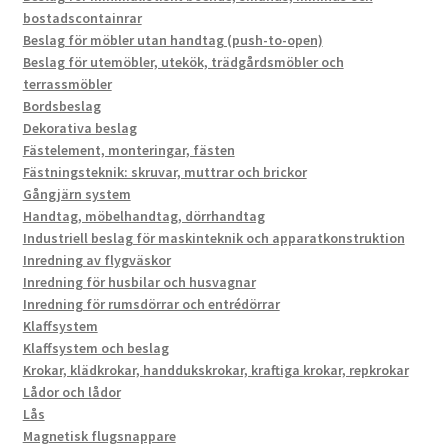
bostadscontainrar
Beslag för möbler utan handtag (push-to-open)
Beslag för utemöbler, utekök, trädgårdsmöbler och
terrassmöbler
Bordsbeslag
Dekorativa beslag
Fästelement, monteringar, fästen
Fästningsteknik: skruvar, muttrar och brickor
Gångjärn system
Handtag, möbelhandtag, dörrhandtag
Industriell beslag för maskinteknik och apparatkonstruktion
Inredning av flygväskor
Inredning för husbilar och husvagnar
Inredning för rumsdörrar och entrédörrar
Klaffsystem
Klaffsystem och beslag
Krokar, klädkrokar, handdukskrokar, kraftiga krokar, repkrokar
Lådor och lådor
Lås
Magnetisk flugsnappare