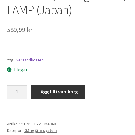
LAMP (Japan)
589,99
kr
zzgl.
Versandkosten
I lager
Gångjärn,
Lägg till i varukorg
för
aluminiumprofil
AS-
HG-
Artikelnr:
L.AS-HG-AL-M4040
AL-
Kategori:
Gångjärn system
M4040,