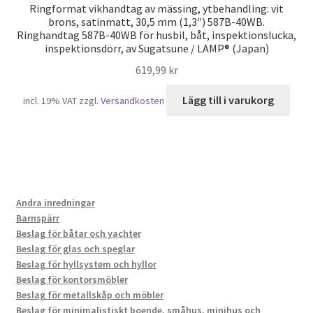
Ringformat vikhandtag av mässing, ytbehandling: vit
brons, satinmatt, 30,5 mm (1,3″) 587B-40WB.
Ringhandtag 587B-40WB för husbil, båt, inspektionslucka,
inspektionsdörr, av Sugatsune / LAMP® (Japan)
619,99
kr
Lägg till i varukorg
incl. 19% VAT
zzgl.
Versandkosten
Andra inredningar
Barnspärr
Beslag för båtar och yachter
Beslag för glas och speglar
Beslag för hyllsystem och hyllor
Beslag för kontorsmöbler
Beslag för metallskåp och möbler
Beslag för minimalistiskt boende, småhus, minihus och