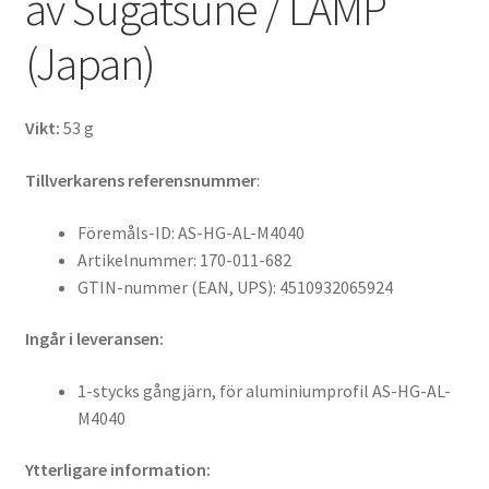
av Sugatsune / LAMP
(Japan)
Vikt:
53 g
Tillverkarens referensnummer
:
Föremåls-ID: AS-HG-AL-M4040
Artikelnummer: 170-011-682
GTIN-nummer (EAN, UPS): 4510932065924
Ingår i leveransen:
1-stycks gångjärn, för aluminiumprofil AS-HG-AL-
M4040
Ytterligare information: