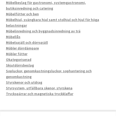
Möbelbeslag för gastronomi, systemgastronomi,
butiksinredning och catering
Möbelfötter och ben
Möbelhjul, svängbara hjul samt stolhjul och hjul för höga
belastningar
Möbelinredning och byggnadsinredning av trä
Möbellås
Möbelspjäll och dörrspjäll
Möbler dörrdämpare
Möbler fötter
Okategoriserad
Skjutdörrsbeslag
Sopluckor, genomkastningsluckor, sophantering och
genomkastning
Styrskenor och utdrag
Styrsystem, utfällbara skenor, styrskena
Tryckspärrar och magnetiska tryckklaffar