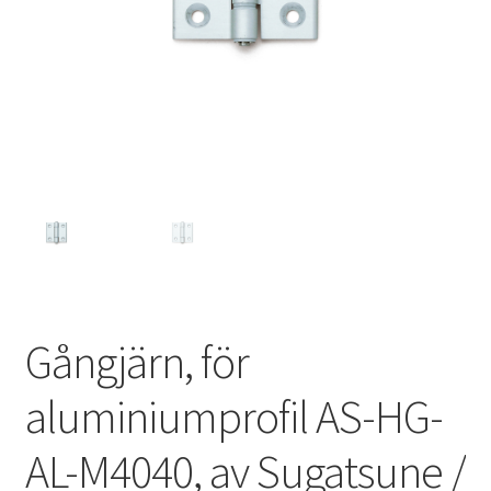
Privatliv
Sjöfart
Våra partners
Varukorg
VILLKOR
Gångjärn, för
aluminiumprofil AS-HG-
AL-M4040, av Sugatsune /