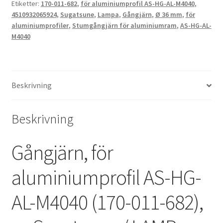
Etiketter:
170-011-682
,
för aluminiumprofil AS-HG-AL-M4040
,
av
4510932065924
,
Sugatsune
,
Lampa
,
Gångjärn
,
Ø 36 mm
,
för
Sugatsune
aluminiumprofiler
,
Stumgångjärn för aluminiumram
,
AS-HG-AL-
/
M4040
LAMP
(Japan)
mängd
Beskrivning
Beskrivning
Gångjärn, för
aluminiumprofil AS-HG-
AL-M4040 (170-011-682),