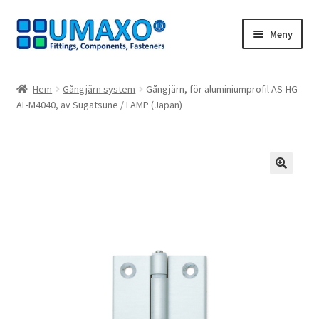
Hoppa
Hoppa
Meny
till
till
navigering
innehåll
Hem
Hem
Gångjärn system
Gångjärn, för aluminiumprofil AS-HG-
AL-M4040, av Sugatsune / LAMP (Japan)
Avbeställning
Avtryck
Dra dig ur kontraktet
🔍
Kassaapparat
Kontakt
Mitt konto