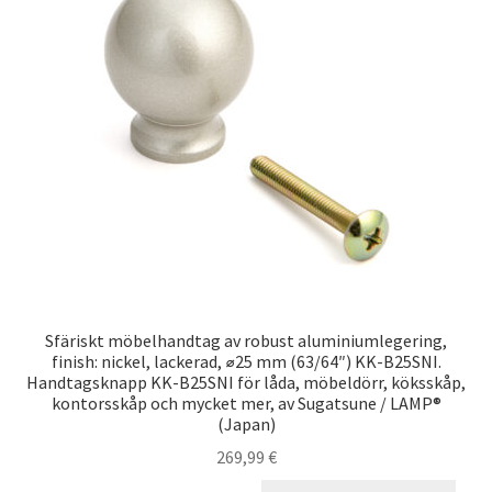
Sfäriskt möbelhandtag av robust aluminiumlegering,
finish: nickel, lackerad, ⌀25 mm (63/64″) KK-B25SNI.
Handtagsknapp KK-B25SNI för låda, möbeldörr, köksskåp,
kontorsskåp och mycket mer, av Sugatsune / LAMP®
(Japan)
269,99
€