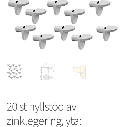
Privatliv
Sjöfart
Våra partners
Varukorg
VILLKOR
20 st hyllstöd av
zinklegering, yta: