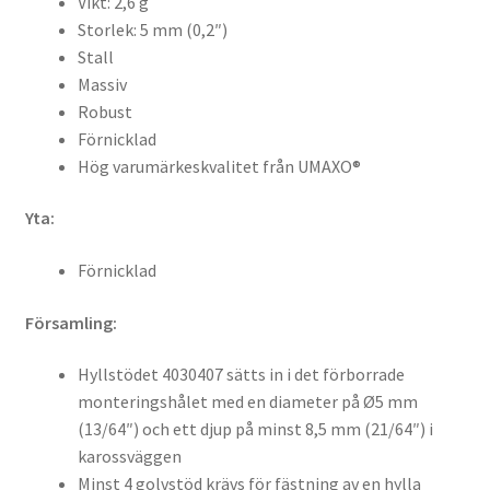
Vikt: 2,6 g
Storlek: 5 mm (0,2″)
Stall
Massiv
Robust
Förnicklad
Hög varumärkeskvalitet från UMAXO®
Yta:
Förnicklad
Församling:
Hyllstödet 4030407 sätts in i det förborrade
monteringshålet med en diameter på Ø5 mm
(13/64″) och ett djup på minst 8,5 mm (21/64″) i
karossväggen
Minst 4 golvstöd krävs för fästning av en hylla