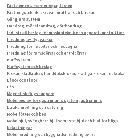
Fästelement, monteringar, fästen
Fästningsteknik: skruvar, muttrar och brickor
Gångjärn system
Handtag, möbelhandtag, dörrhandtag
Industriell beslag för maskinteknik och apparatkonstruktion
Inredning av flygväskor
Inredning för husbilar och husvagnar
Inredning för rumsdörrar och entrédörrar
Klaffsystem
Klaffsystem och beslag
Krokar, klädkrokar, handdukskrokar, kraftiga krokar, repkrokar
Lådor och lådor
Lås
Magnetisk flugsnappare
Möbelbeslag för gastronomi, systemgastronomi,
butiksinredning och catering
Möbelfötter och ben
Möbelhjul, svängbara hjul samt stolhjul och hjul för höga
belastningar
Möbelinredning och byggnadsinredning av trä