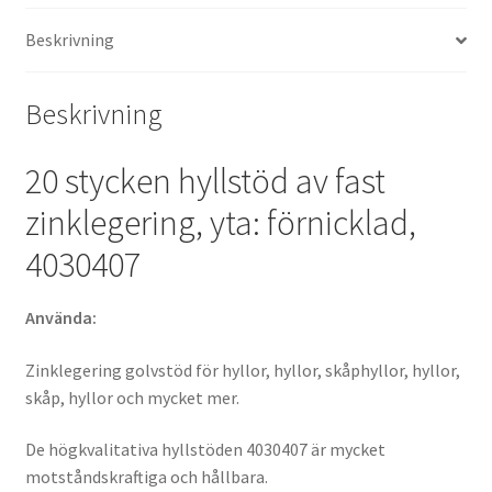
skåp,
Beskrivning
hyllor
och
mycket
Beskrivning
mer,
från
20 stycken hyllstöd av fast
EMUCA
mängd
zinklegering, yta: förnicklad,
4030407
Använda:
Zinklegering golvstöd för hyllor, hyllor, skåphyllor, hyllor,
skåp, hyllor och mycket mer.
De högkvalitativa hyllstöden 4030407 är mycket
motståndskraftiga och hållbara.