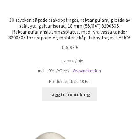
10 stycken sågade träkopplingar, rektangulära, gjorda av
stål, yta: galvaniserad, 18 mm (55/64″) 8200505.
Rektangulär anslutningsplatta, med fyra vassa tänder
8200505 för träpaneler, möbler, skåp, trähyllor, av EMUCA
119,99
€
12,00
€
/
Bit
incl. 19% VAT
zzgl.
Versandkosten
Produkt enthält: 10
Bit
Lägg till i varukorg