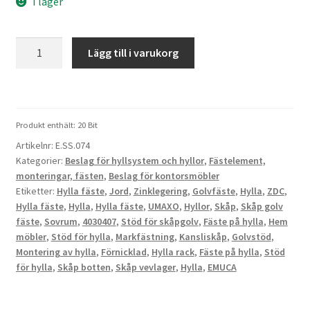
I lager
20
Lägg till i varukorg
st
hyllstöd
av
zinklegering,
Produkt enthält: 20
Bit
yta:
Artikelnr:
E.SS.074
förnicklad
Kategorier:
Beslag för hyllsystem och hyllor
,
Fästelement,
4030407.
monteringar, fästen
,
Beslag för kontorsmöbler
Zinklegering
Etiketter:
Hylla fäste
,
Jord
,
Zinklegering
,
Golvfäste
,
Hylla
,
ZDC
,
golvstöd
Hylla fäste
,
Hylla
,
Hylla fäste
,
UMAXO
,
Hyllor
,
Skåp
,
Skåp golv
för
fäste
,
Sovrum
,
4030407
,
Stöd för skåpgolv
,
Fäste på hylla
,
Hem
hyllor,
möbler
,
Stöd för hylla
,
Markfästning
,
Kansliskåp
,
Golvstöd
,
hyllor,
Montering av hylla
,
Förnicklad
,
Hylla rack
,
Fäste på hylla
,
Stöd
för hylla
,
Skåp botten
,
Skåp vevlager
,
Hylla
,
EMUCA
skåp,
hyllor,
hyllor,