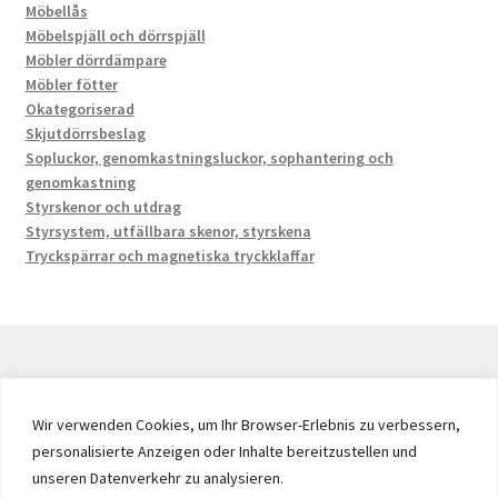
Möbellås
Möbelspjäll och dörrspjäll
Möbler dörrdämpare
Möbler fötter
Okategoriserad
Skjutdörrsbeslag
Sopluckor, genomkastningsluckor, sophantering och
genomkastning
Styrskenor och utdrag
Styrsystem, utfällbara skenor, styrskena
Tryckspärrar och magnetiska tryckklaffar
© 2026 by UMAXO Germany, member of the ERUON Group.
Wir verwenden Cookies, um Ihr Browser-Erlebnis zu verbessern,
High quality Fittings, mechanical Components and
personalisierte Anzeigen oder Inhalte bereitzustellen und
Fasteners
unseren Datenverkehr zu analysieren.