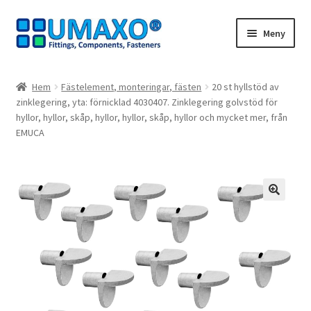
Hoppa
Hoppa
Meny
till
till
navigering
innehåll
Hem
Hem
Fästelement, monteringar, fästen
20 st hyllstöd av
zinklegering, yta: förnicklad 4030407. Zinklegering golvstöd för
Avbeställning
hyllor, hyllor, skåp, hyllor, hyllor, skåp, hyllor och mycket mer, från
EMUCA
Avtryck
Dra dig ur kontraktet
🔍
Kassaapparat
Kontakt
Mitt konto