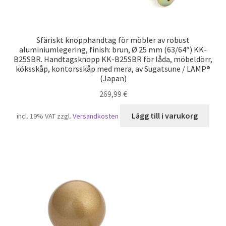
Sfäriskt knopphandtag för möbler av robust
aluminiumlegering, finish: brun, Ø 25 mm (63/64″) KK-
B25SBR. Handtagsknopp KK-B25SBR för låda, möbeldörr,
köksskåp, kontorsskåp med mera, av Sugatsune / LAMP®
(Japan)
269,99
€
Lägg till i varukorg
incl. 19% VAT
zzgl.
Versandkosten