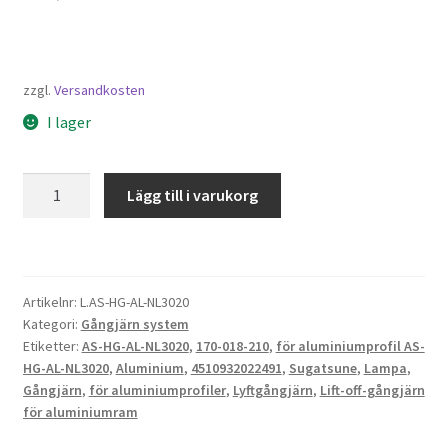
zzgl.
Versandkosten
I lager
Lyftgångjärn,
Lägg till i varukorg
för
aluminiumprofil
AS-
HG-
Artikelnr:
L.AS-HG-AL-NL3020
AL-
Kategori:
Gångjärn system
NL3020,
Etiketter:
AS-HG-AL-NL3020
,
170-018-210
,
för aluminiumprofil AS-
av
HG-AL-NL3020
,
Aluminium
,
4510932022491
,
Sugatsune
,
Lampa
,
Sugatsune
Gångjärn
,
för aluminiumprofiler
,
Lyftgångjärn
,
Lift-off-gångjärn
/
för aluminiumram
LAMP