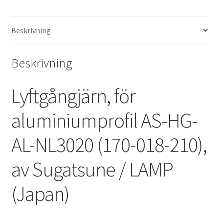
(Japan)
mängd
Beskrivning
Beskrivning
Lyftgångjärn, för
aluminiumprofil AS-HG-
AL-NL3020 (170-018-210),
av Sugatsune / LAMP
(Japan)