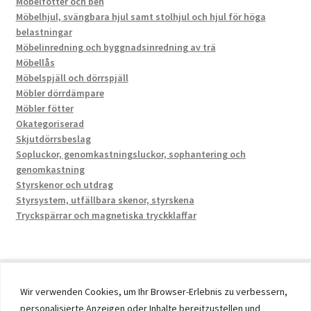
Möbelfötter och ben
Möbelhjul, svängbara hjul samt stolhjul och hjul för höga
belastningar
Möbelinredning och byggnadsinredning av trä
Möbellås
Möbelspjäll och dörrspjäll
Möbler dörrdämpare
Möbler fötter
Okategoriserad
Skjutdörrsbeslag
Sopluckor, genomkastningsluckor, sophantering och
genomkastning
Styrskenor och utdrag
Styrsystem, utfällbara skenor, styrskena
Tryckspärrar och magnetiska tryckklaffar
Wir verwenden Cookies, um Ihr Browser-Erlebnis zu verbessern,
personalisierte Anzeigen oder Inhalte bereitzustellen und