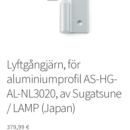
Privatliv
Sjöfart
Våra partners
Varukorg
Lyftgångjärn, för
VILLKOR
aluminiumprofil AS-HG-
AL-NL3020, av Sugatsune
/ LAMP (Japan)
379,99
€