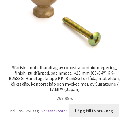
Sfäriskt möbelhandtag av robust aluminiumlegering,
finish: guldfärgad, satinmatt, ⌀25 mm (63/64″) KK-
B25SSG. Handtagsknapp KK-B25SSG för låda, möbeldörr,
köksskåp, kontorsskåp och mycket mer, av Sugatsune /
LAMP® (Japan)
269,99
€
Lägg till i varukorg
incl. 19% VAT
zzgl.
Versandkosten