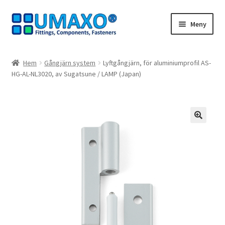
Hoppa
Hoppa
Meny
till
till
navigering
innehåll
Hem
Hem
Gångjärn system
Lyftgångjärn, för aluminiumprofil AS-
HG-AL-NL3020, av Sugatsune / LAMP (Japan)
Avbeställning
Avtryck
Dra dig ur kontraktet
🔍
Kassaapparat
Kontakt
Mitt konto