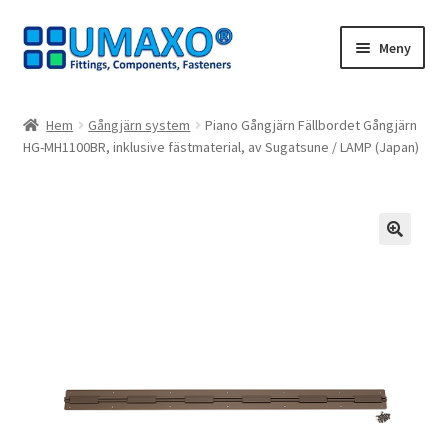
Hoppa
Hoppa
Meny
till
till
navigering
innehåll
Hem
Hem
Gångjärn system
Piano Gångjärn Fällbordet Gångjärn
HG-MH1100BR, inklusive fästmaterial, av Sugatsune / LAMP (Japan)
Avbeställning
Avtryck
Dra dig ur kontraktet
🔍
Kassaapparat
Kontakt
Mitt konto