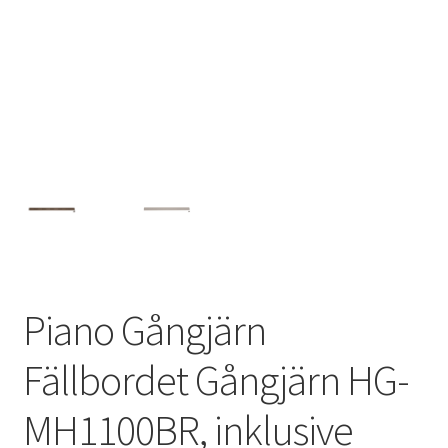
Privatliv
Sjöfart
Våra partners
Varukorg
VILLKOR
Piano Gångjärn
Fällbordet Gångjärn HG-
MH1100BR, inklusive