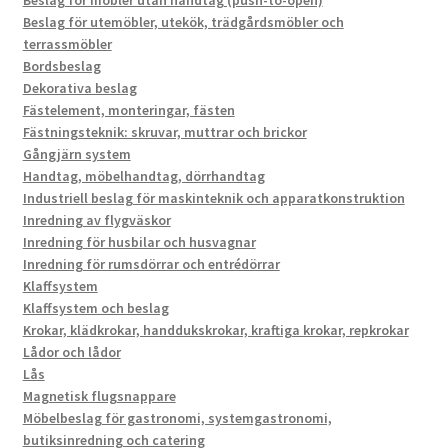
Beslag för möbler utan handtag (push-to-open)
Beslag för utemöbler, utekök, trädgårdsmöbler och
terrassmöbler
Bordsbeslag
Dekorativa beslag
Fästelement, monteringar, fästen
Fästningsteknik: skruvar, muttrar och brickor
Gångjärn system
Handtag, möbelhandtag, dörrhandtag
Industriell beslag för maskinteknik och apparatkonstruktion
Inredning av flygväskor
Inredning för husbilar och husvagnar
Inredning för rumsdörrar och entrédörrar
Klaffsystem
Klaffsystem och beslag
Krokar, klädkrokar, handdukskrokar, kraftiga krokar, repkrokar
Lådor och lådor
Lås
Magnetisk flugsnappare
Möbelbeslag för gastronomi, systemgastronomi,
butiksinredning och catering