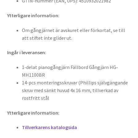
GTIN-nummer (EAN, UPS): 4510932021982
Ytterligare information:
Om gångjärnet är avskuret eller förkortat, se till
att stiftet inte glider ut.
Ingår i leveransen:
1-delat pianogångjärn Fällbord Gångjärn HG-
MH1100BR
14-pcs monteringsskruvar (Phillips självgängande
skruv med sänkt huvud 4x 16 mm, tillverkad av
rostfritt stål
Ytterligare information:
Tillverkarens katalogsida