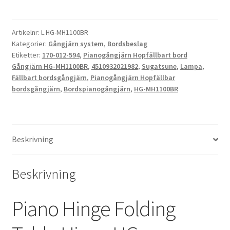
Gångjärn
HG-
Artikelnr:
L.HG-MH1100BR
MH1100BR,
Kategorier:
Gångjärn system
,
Bordsbeslag
inklusive
Etiketter:
170-012-594
,
Pianogångjärn Hopfällbart bord
fästmaterial,
Gångjärn HG-MH1100BR
,
4510932021982
,
Sugatsune
,
Lampa
,
av
Fällbart bordsgångjärn
,
Pianogångjärn Hopfällbar
Sugatsune
bordsgångjärn
,
Bordspianogångjärn
,
HG-MH1100BR
/
LAMP
(Japan)
mängd
Beskrivning
Beskrivning
Piano Hinge Folding