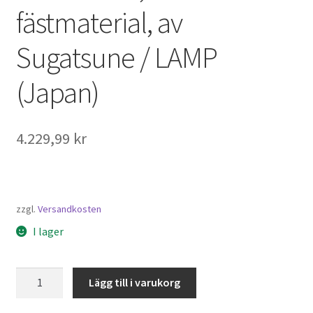
fästmaterial, av
Sugatsune / LAMP
(Japan)
4.229,99
kr
zzgl.
Versandkosten
I lager
Piano
Lägg till i varukorg
Gångjärn
Fällbordet