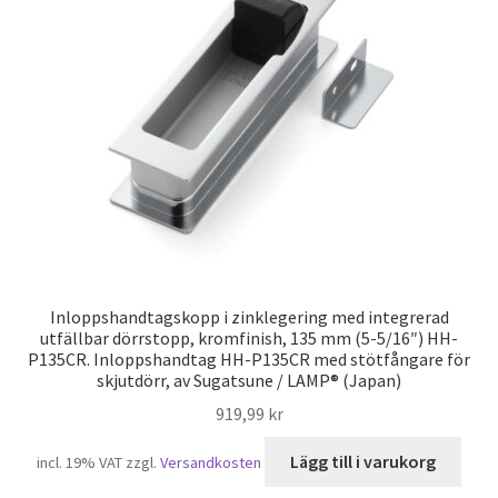
Inloppshandtagskopp i zinklegering med integrerad
utfällbar dörrstopp, kromfinish, 135 mm (5-5/16″) HH-
P135CR. Inloppshandtag HH-P135CR med stötfångare för
skjutdörr, av Sugatsune / LAMP® (Japan)
919,99
kr
Lägg till i varukorg
incl. 19% VAT
zzgl.
Versandkosten