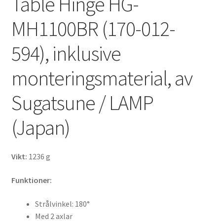
Table Hinge HG-
MH1100BR (170-012-
594), inklusive
monteringsmaterial, av
Sugatsune / LAMP
(Japan)
Vikt:
1236 g
Funktioner:
Strålvinkel: 180°
Med 2 axlar