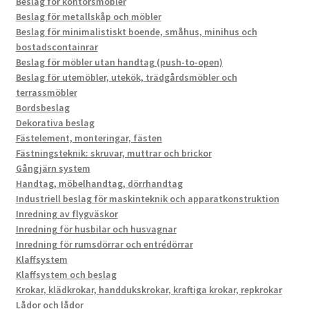
Beslag för kontorsmöbler
Beslag för metallskåp och möbler
Beslag för minimalistiskt boende, småhus, minihus och
bostadscontainrar
Beslag för möbler utan handtag (push-to-open)
Beslag för utemöbler, utekök, trädgårdsmöbler och
terrassmöbler
Bordsbeslag
Dekorativa beslag
Fästelement, monteringar, fästen
Fästningsteknik: skruvar, muttrar och brickor
Gångjärn system
Handtag, möbelhandtag, dörrhandtag
Industriell beslag för maskinteknik och apparatkonstruktion
Inredning av flygväskor
Inredning för husbilar och husvagnar
Inredning för rumsdörrar och entrédörrar
Klaffsystem
Klaffsystem och beslag
Krokar, klädkrokar, handdukskrokar, kraftiga krokar, repkrokar
Lådor och lådor