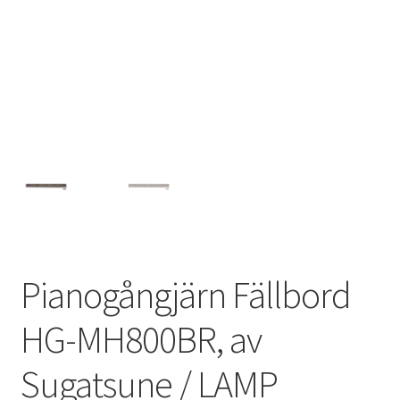
Privatliv
Sjöfart
Våra partners
Varukorg
VILLKOR
Pianogångjärn Fällbord
HG-MH800BR, av
Sugatsune / LAMP