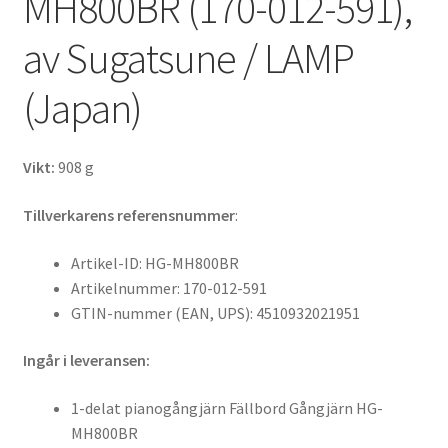
MH800BR (170-012-591),
av Sugatsune / LAMP
(Japan)
Vikt:
908 g
Tillverkarens referensnummer
:
Artikel-ID: HG-MH800BR
Artikelnummer: 170-012-591
GTIN-nummer (EAN, UPS): 4510932021951
Ingår i leveransen:
1-delat pianogångjärn Fällbord Gångjärn HG-
MH800BR