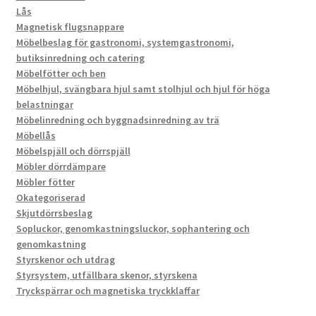
Lås
Magnetisk flugsnappare
Möbelbeslag för gastronomi, systemgastronomi,
butiksinredning och catering
Möbelfötter och ben
Möbelhjul, svängbara hjul samt stolhjul och hjul för höga
belastningar
Möbelinredning och byggnadsinredning av trä
Möbellås
Möbelspjäll och dörrspjäll
Möbler dörrdämpare
Möbler fötter
Okategoriserad
Skjutdörrsbeslag
Sopluckor, genomkastningsluckor, sophantering och
genomkastning
Styrskenor och utdrag
Styrsystem, utfällbara skenor, styrskena
Tryckspärrar och magnetiska tryckklaffar