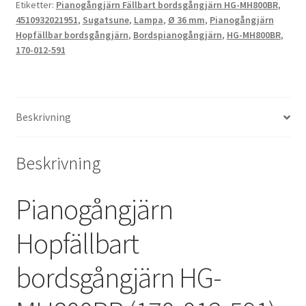
Etiketter:
Pianogångjärn Fällbart bordsgångjärn HG-MH800BR
,
LAMP
4510932021951
,
Sugatsune
,
Lampa
,
Ø 36 mm
,
Pianogångjärn
(Japan)
Hopfällbar bordsgångjärn
,
Bordspianogångjärn
,
HG-MH800BR
,
mängd
170-012-591
Beskrivning
Beskrivning
Pianogångjärn
Hopfällbart
bordsgångjärn HG-