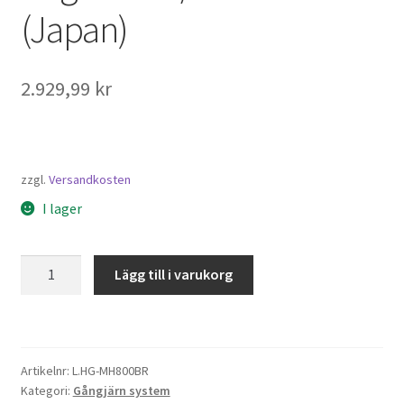
(Japan)
2.929,99
kr
zzgl.
Versandkosten
I lager
Pianogångjärn
Lägg till i varukorg
Fällbord
HG-
MH800BR,
av
Artikelnr:
L.HG-MH800BR
Sugatsune
Kategori:
Gångjärn system
/