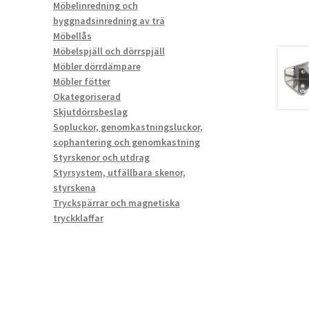
Möbelinredning och
byggnadsinredning av trä
Möbellås
Möbelspjäll och dörrspjäll
Möbler dörrdämpare
Möbler fötter
Okategoriserad
Skjutdörrsbeslag
Sopluckor, genomkastningsluckor,
sophantering och genomkastning
Styrskenor och utdrag
Styrsystem, utfällbara skenor,
styrskena
Tryckspärrar och magnetiska
tryckklaffar