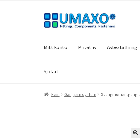
Hoppa
Hoppa
till
till
navigering
innehåll
Mitt konto
Privatliv
Avbeställning
Sjöfart
Hem
Avbeställning
Avtryck
Dra dig ur kontra
Hem
Gångjärn system
Svängmomentgångjär
Varukorg
VILLKOR