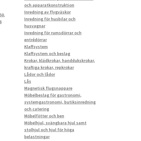
och apparatkonstruktion
Inredning av flygväskor
50
,
Inredning för husbilar och
6
husvagnar
Inredning för rumsdörrar och
entrédörrar
Klaffsystem
Klaffsystem och beslag
Krokar, klädkrokar, handdukskrokar,
kraftiga krokar, repkrokar
Lådor och lådor
Lås
Magnetisk flugsnappare
Möbelbeslag för gastronomi,
systemgastronomi, butiksinredning
och catering
Möbelfötter och ben
Möbelhjul, svängbara hjul samt
stolhjul och hjul för höga
belastningar