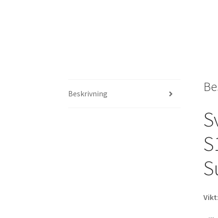
Be
Beskrivning
S
S
S
Vikt