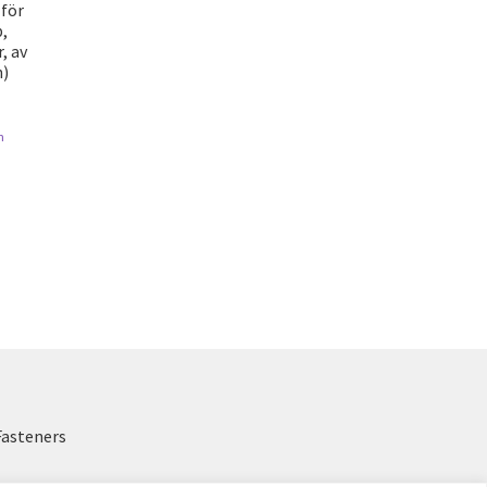
för
,
, av
n)
n
Fasteners