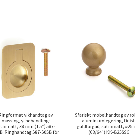
Ringformat vikhandtag av
Sfäriskt möbelhandtag av ro
mässing, ytbehandling:
aluminiumlegering, finish
atinmatt, 38 mm (1.5″) 587-
guldfärgad, satinmatt, ⌀2
B. Ringhandtag 587-50SB för
(63/64″) KK-B25SSG.