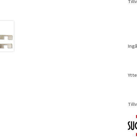
Till
Ingå
Ytte
Till