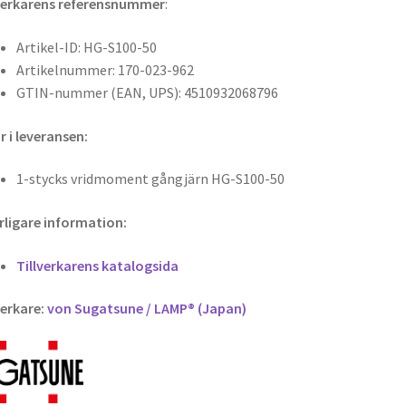
verkarens referensnummer
:
Artikel-ID: HG-S100-50
Artikelnummer: 170-023-962
GTIN-nummer (EAN, UPS): 4510932068796
r i leveransen:
1-stycks vridmoment gångjärn HG-S100-50
rligare information:
Tillverkarens katalogsida
verkare:
von Sugatsune / LAMP® (Japan)