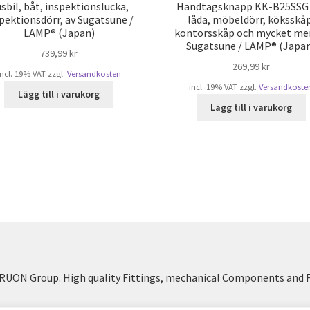
sbil, båt, inspektionslucka,
Handtagsknapp KK-B25SSG 
pektionsdörr, av Sugatsune /
låda, möbeldörr, köksskåp
LAMP® (Japan)
kontorsskåp och mycket mer
Sugatsune / LAMP® (Japa
739,99
kr
269,99
kr
incl. 19% VAT
zzgl.
Versandkosten
incl. 19% VAT
zzgl.
Versandkoste
Lägg till i varukorg
Lägg till i varukorg
UON Group. High quality Fittings, mechanical Components and 