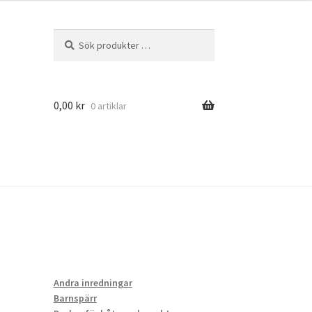
Sök
Sök
efter:
0,00
kr
0 artiklar
ers
Andra inredningar
Barnspärr