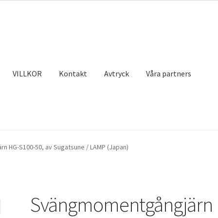
VILLKOR
Kontakt
Avtryck
Våra partners
ktet
Kassaapparat
Kontakt
Mitt konto
Privatliv
Sjöfart
Våra partn
n HG-S100-50, av Sugatsune / LAMP (Japan)
Svängmomentgångjärn