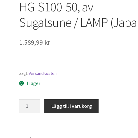
HG-S100-50, av
Sugatsune / LAMP (Japa
1.589,99
kr
zzgl.
Versandkosten
I lager
Svängmomentgångjärn
Lägg till i varukorg
HG-
S100-
50,
av