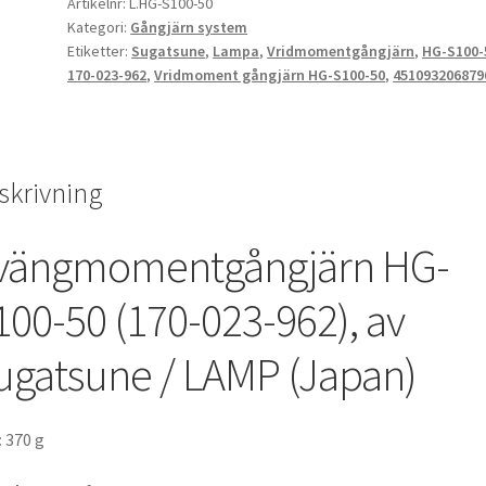
Artikelnr:
L.HG-S100-50
Sugatsune
Kategori:
Gångjärn system
/
Etiketter:
Sugatsune
,
Lampa
,
Vridmomentgångjärn
,
HG-S100-
LAMP
170-023-962
,
Vridmoment gångjärn HG-S100-50
,
451093206879
(Japan)
mängd
skrivning
vängmomentgångjärn HG-
100-50 (170-023-962), av
ugatsune / LAMP (Japan)
:
370 g