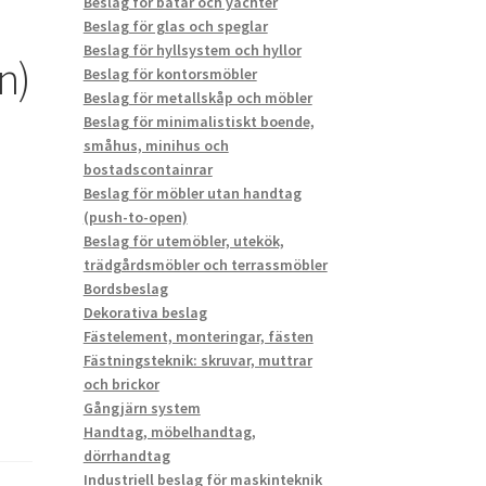
Beslag för båtar och yachter
Beslag för glas och speglar
Beslag för hyllsystem och hyllor
n)
Beslag för kontorsmöbler
Beslag för metallskåp och möbler
Beslag för minimalistiskt boende,
småhus, minihus och
bostadscontainrar
Beslag för möbler utan handtag
(push-to-open)
Beslag för utemöbler, utekök,
trädgårdsmöbler och terrassmöbler
Bordsbeslag
Dekorativa beslag
Fästelement, monteringar, fästen
Fästningsteknik: skruvar, muttrar
och brickor
Gångjärn system
Handtag, möbelhandtag,
dörrhandtag
Industriell beslag för maskinteknik